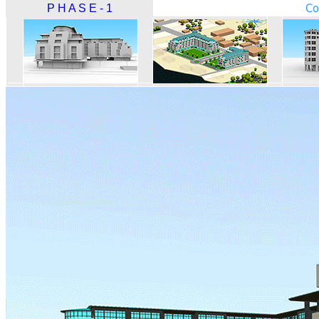
Co
P H A S E - 1